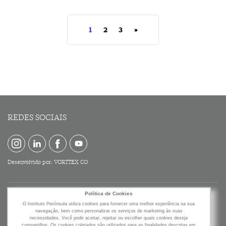
1
2
3
»
REDES SOCIAIS
Desenvolvido por:
VORTTEX CO
Política de Cookies
O Instituto Península utiliza cookies para fornecer uma melhor experiência na sua
navegação, bem como personalizar os serviços de marketing às suas
necessidades. Você pode aceitar, rejeitar ou escolher quais cookies deseja
compartilhar. Os cookies coletados são utilizados para as finalidades descritas em