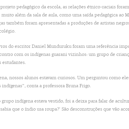
 projeto pedagógico da escola, as relações étnico-raciais for
 muito além da sala de aula, como uma saída pedagógica ao Ma
nças também foram apresentadas a produções de artistas negr
colégio.
livros do escritor Daniel Munduruku foram uma referência impo
contro com os indígenas guarani vizinhos: um grupo de crian
s estudantes.
gena, nossos alunos estavam curiosos. Um perguntou como ele
 indígenas”, conta a professora Bruna Frigo.
upo indígena estava vestido, foi a deixa para falar de acultura
‘sabia que o índio usa roupa?’ São desconstruções que vão ac