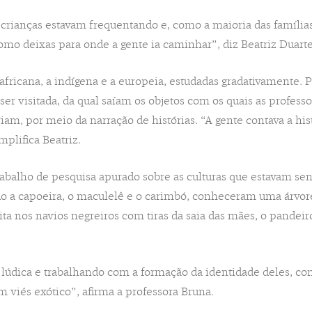
 crianças estavam frequentando e, como a maioria das famílias
mo deixas para onde a gente ia caminhar”, diz Beatriz Duarte
a africana, a indígena e a europeia, estudadas gradativamente.
ser visitada, da qual saíam os objetos com os quais as profess
iam, por meio da narração de histórias. “A gente contava a hi
mplifica Beatriz.
abalho de pesquisa apurado sobre as culturas que estavam sen
o a capoeira, o maculelê e o carimbó, conheceram uma árvor
a nos navios negreiros com tiras da saia das mães, o pandeiro
údica e trabalhando com a formação da identidade deles, co
viés exótico”, afirma a professora Bruna.