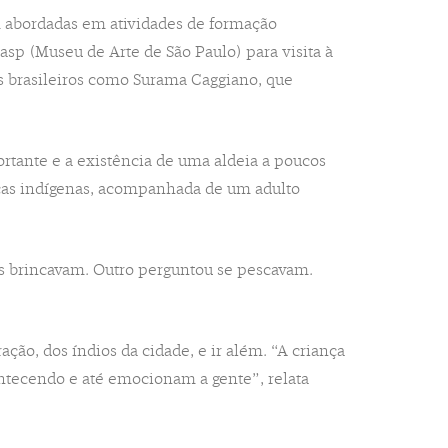
am abordadas em atividades de formação
sp (Museu de Arte de São Paulo) para visita à
os brasileiros como Surama Caggiano, que
rtante e a existência de uma aldeia a poucos
ças indígenas, acompanhada de um adulto
s brincavam. Outro perguntou se pescavam.
ção, dos índios da cidade, e ir além. “A criança
ontecendo e até emocionam a gente”, relata