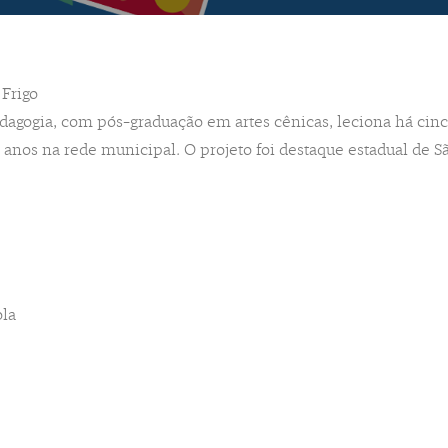
 Frigo
agogia, com pós-graduação em artes cênicas, leciona há cin
s anos na rede municipal. O projeto foi destaque estadual de S
ola