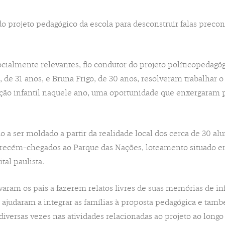
 projeto pedagógico da escola para desconstruir falas preconc
socialmente relevantes, fio condutor do projeto políticopedag
, de 31 anos, e Bruna Frigo, de 30 anos, resolveram trabalhar 
ção infantil naquele ano, uma oportunidade que enxergaram pa
ão a ser moldado a partir da realidade local dos cerca de 30 al
es recém-chegados ao Parque das Nações, loteamento situado e
tal paulista.
varam os pais a fazerem relatos livres de suas memórias de inf
judaram a integrar as famílias à proposta pedagógica e tamb
diversas vezes nas atividades relacionadas ao projeto ao longo 