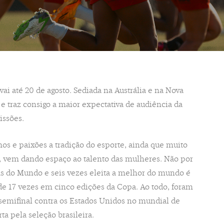
 até 20 de agosto. Sediada na Austrália e na Nova
e traz consigo a maior expectativa de audiência da
issões.
os e paixões a tradição do esporte, ainda que muito
, vem dando espaço ao talento das mulheres. Não por
pas do Mundo e seis vezes eleita a melhor do mundo é
de 17 vezes em cinco edições da Copa. Ao todo, foram
semifinal contra os Estados Unidos no mundial de
ta pela seleção brasileira.