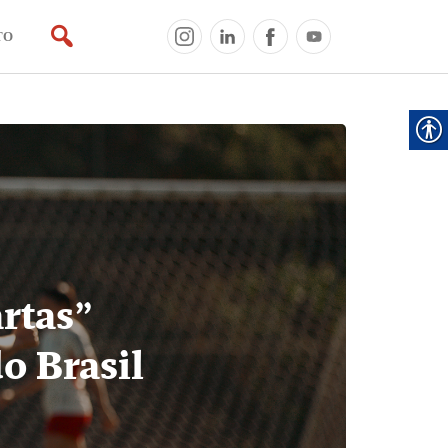
TO
TO
rtas”
o Brasil