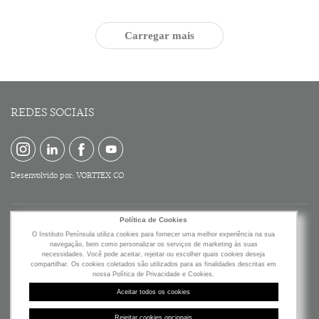
Carregar mais
REDES SOCIAIS
Desenvolvido por:
VORTTEX CO
Política de Cookies
O Instituto Península utiliza cookies para fornecer uma melhor experiência na sua
navegação, bem como personalizar os serviços de marketing às suas
necessidades. Você pode aceitar, rejeitar ou escolher quais cookies deseja
compartilhar. Os cookies coletados são utilizados para as finalidades descritas em
nossa Política de Privacidade e Cookies.
Av. Brigadeiro Faria Lima, 2277
Aceitar todos os cookies
19º Andar - Jardim Paulistano
São Paulo - SP - Brasil
Rejeitar cookies opcionais