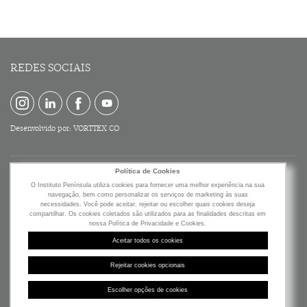
REDES SOCIAIS
Desenvolvido por:
VORTTEX CO
Política de Cookies
O Instituto Península utiliza cookies para fornecer uma melhor experiência na sua
navegação, bem como personalizar os serviços de marketing às suas
necessidades. Você pode aceitar, rejeitar ou escolher quais cookies deseja
compartilhar. Os cookies coletados são utilizados para as finalidades descritas em
nossa Política de Privacidade e Cookies.
Av. Brigadeiro Faria Lima, 2277
Aceitar todos os cookies
19º Andar - Jardim Paulistano
São Paulo - SP - Brasil
Rejeitar cookies opcionais
CEP: 01452-000
Escolher opções de cookies
©2019 Instituto Península